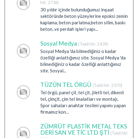
hit: 2736)
30 yıldır içinde bulunduğumuz inşaat
sektöründe beton yüzeylerine epoksi zemin
kaplama, beton parlatma,beton silim, baskı
beton, ve perdah işleri yapı...
Sosyal Medya
(Tekil hit: 2439)
Sosyal Medya 'da bilmediğiniz o kadar
özelliği anlattığımız site. Sosyal Medya 'da
bilmediğiniz o kadar özelliği anlattığımız
site. Sosyal...
TÜZÜN TEL ÖRGÜ
(Tekil hit: 2370)
Tel örgü, panel çit, tel çit, jiletli tel, dikenli
tel, çimçit, çim tel imalatları ve montajı,
Spor sahaları anahtar teslimi yapımı yapan
firmamız kon...
ZÜMRÜT PLASTİK METAL TEKS
DERİ SAN VE TİC LTD ŞTİ
(Tekil hit: