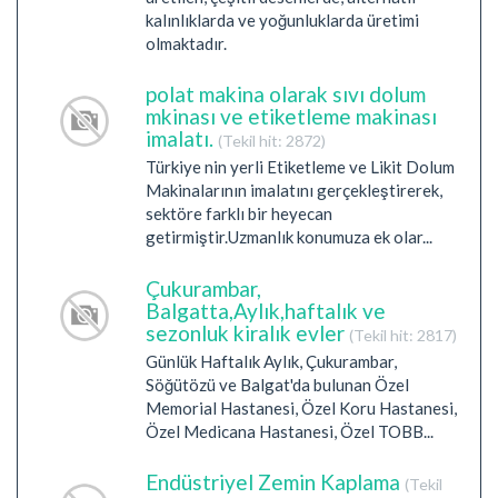
kalınlıklarda ve yoğunluklarda üretimi
olmaktadır.
polat makina olarak sıvı dolum
mkinası ve etiketleme makinası
imalatı.
(Tekil hit: 2872)
Türkiye nin yerli Etiketleme ve Likit Dolum
Makinalarının imalatını gerçekleştirerek,
sektöre farklı bir heyecan
getirmiştir.Uzmanlık konumuza ek olar...
Çukurambar,
Balgatta,Aylık,haftalık ve
sezonluk kiralık evler
(Tekil hit: 2817)
Günlük Haftalık Aylık, Çukurambar,
Söğütözü ve Balgat'da bulunan Özel
Memorial Hastanesi, Özel Koru Hastanesi,
Özel Medicana Hastanesi, Özel TOBB...
Endüstriyel Zemin Kaplama
(Tekil